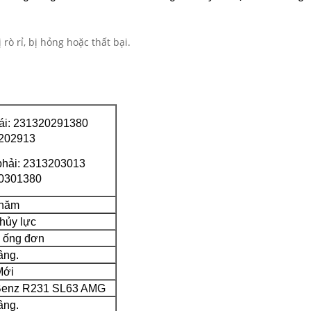
rò rỉ, bị hỏng hoặc thất bại.
rái: 231320291380
202913
phải: 2313203013
0301380
 năm
hủy lực
 ống đơn
âng.
Mới
-Benz R231 SL63 AMG
âng.