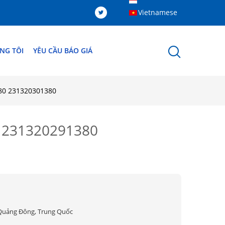
Vietnamese
NG TÔI
YÊU CẦU BÁO GIÁ
380 231320301380
s 231320291380
Quảng Đông, Trung Quốc