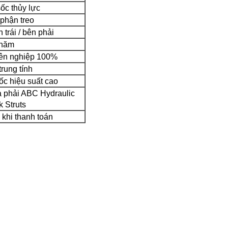
ốc thủy lực
phận treo
 trái / bên phải
 năm
yên nghiệp 100%
trung tính
ốc hiệu suất cao
và phải ABC Hydraulic
 Struts
 khi thanh toán