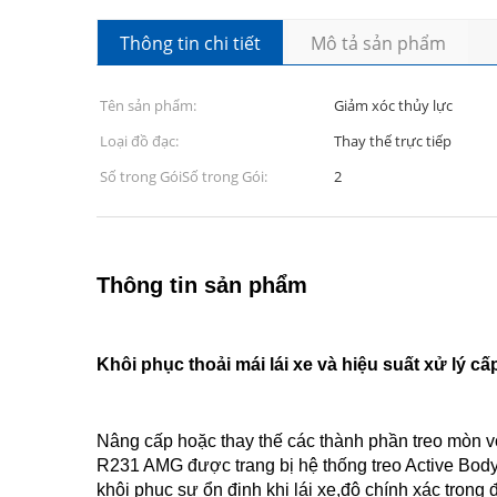
Thông tin chi tiết
Mô tả sản phẩm
Tên sản phẩm:
Giảm xóc thủy lực
Loại đồ đạc:
Thay thế trực tiếp
Số trong GóiSố trong Gói:
2
Thông tin sản phẩm
Khôi phục thoải mái lái xe và hiệu suất xử lý c
Nâng cấp hoặc thay thế các thành phần treo mòn v
R231 AMG được trang bị hệ thống treo Active Body
khôi phục sự ổn định khi lái xe,độ chính xác trong