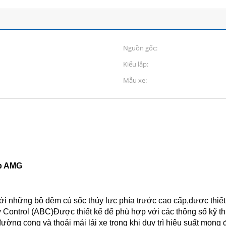
Nguồn gốc:
Kiểu lắp:
Mẫu xe:
ấp AMG
ới những bộ đệm cú sốc thủy lực phía trước cao cấp,được thi
 Control (ABC)Được thiết kế để phù hợp với các thông số kỹ t
 đường cong và thoải mái lái xe trong khi duy trì hiệu suất mo