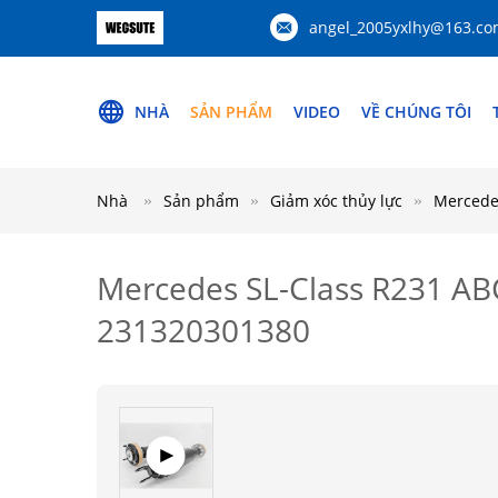
angel_2005yxlhy@163.c
NHÀ
SẢN PHẨM
VIDEO
VỀ CHÚNG TÔI
Nhà
Sản phẩm
Giảm xóc thủy lực
Mercede
Mercedes SL-Class R231 AB
231320301380