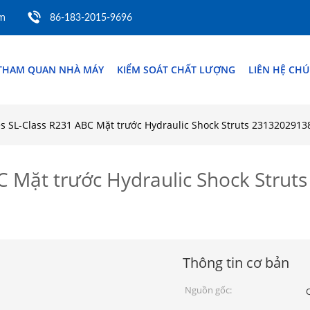
om
86-183-2015-9696
THAM QUAN NHÀ MÁY
KIỂM SOÁT CHẤT LƯỢNG
LIÊN HỆ CHÚ
s SL-Class R231 ABC Mặt trước Hydraulic Shock Struts 231320291
C Mặt trước Hydraulic Shock Strut
Thông tin cơ bản
Nguồn gốc: