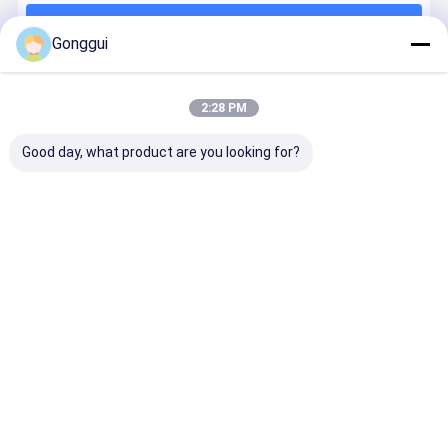
続行
Gonggui
推薦されたプロダクト
2:28 PM
Good day, what product are you looking for?
OE 品質 前 右
後ろ左 ABC サ
SL クラス
メルセデス
ABC サスペン
スペンション
R231 メルセデ
SL-Class
ション メルセ
メルセデス
スベンツ後部
R231用の
デス SL-Class
R231 SL-
右油圧ショッ
液圧ショッ
R231 AMG
Class
クアブソーバ
ストラット
ベストプライス
ベストプライス
ベストプライス
ベストプラ
13-20
2313209713
ー
A2313203013
用の水力ショ
2313209413
用の液圧ショ
ック吸収器
ック吸収器
Desktop Site
ホーム
企業情報
お問い合わせ
地図
プライバシーポリシー