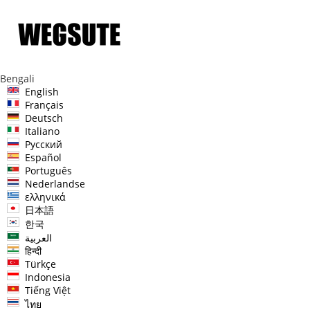
Bengali
English
Français
Deutsch
Italiano
Русский
Español
Português
Nederlandse
ελληνικά
日本語
한국
العربية
हिन्दी
Türkçe
Indonesia
Tiếng Việt
ไทย