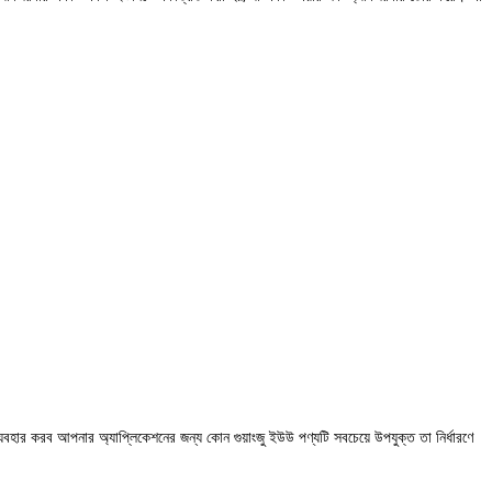
বহার করব আপনার অ্যাপ্লিকেশনের জন্য কোন গুয়াংজু ইউউ পণ্যটি সবচেয়ে উপযুক্ত তা নির্ধারণে