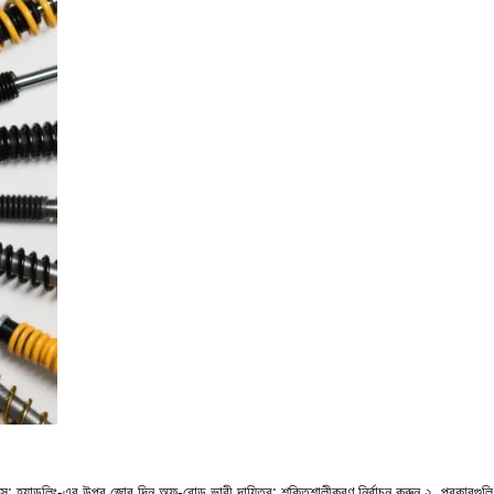
্স: হ্যান্ডলিং-এর উপর জোর দিন অফ-রোড ভারী দায়িত্ব: শক্তিশালীকরণ নির্বাচন করুন ২. প্রকারগুলি ব