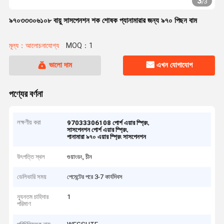
3
/
3
৯৭০৩৩৩০৬১০৮ বায়ু সাসপেনশন শক শোষক প্যানামারার জন্য ৯৭০ পিছন বাম
মূল্য：আলোচনাযোগ্য
MOQ：1
ভালো দাম
এখন যোগাযোগ
পণ্যের বর্ণনা
লক্ষণীয় করা
,
97033306108 পোর্শ এয়ার স্প্রিং
,
সাসপেনশন পোর্শ এয়ার স্প্রিং
পানামারা ৯৭০ এয়ার স্প্রিং সাসপেনশন
উৎপত্তি স্থল
গুয়াংডং, চীন
ডেলিভারি সময়
পেমেন্টের পরে 3-7 কার্যদিবস
ন্যূনতম চাহিদার
1
পরিমাণ