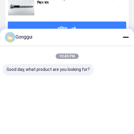
পিছন বাম
চালিয়ে
Gonggui
প্রস্তাবিত পণ্য
10:45 PM
Good day, what product are you looking for?
পিছনের বাম
পোর্শে প্যানামেরা
পোর্শে প্যানামেরা
এয়ার সাসপেনশ
Porsche 95b
৯৭০ শক অ্যাবসর্বার
৯৭১ সামনের ডানদিকে
স্ট্রুট প্যানামেরা
Macan GTS
৯৭০৩৪৩০৫২০৮
এয়ার শক অ্যাবসর্বার
৯৭০ ৩৪৩০৫২৩
পিছনের এয়ার
৯৭০৩৪৩০৫২০৮
৯৭১৬১৬০৩৮ডি
৯৭০৩৪0512
সাসপেনশন স্প্রিং
৯৭০৩৪৩০৫২১৬
Porsche
ভালো দাম
ভালো দাম
ভালো দাম
ভালো দাম
95B616001A
এয়ার সাসপেনশন শক
Panamera
স্ট্রট সামনের ডান
970 এর জন্য
সামনের ডান