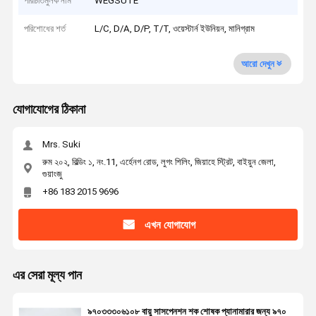
পরিচিতিমুলক নাম
WEGSUTE
পরিশোধের শর্ত
L/C, D/A, D/P, T/T, ওয়েস্টার্ন ইউনিয়ন, মানিগ্রাম
আরো দেখুন
যোগাযোগের ঠিকানা
Mrs. Suki
রুম ২০২, বিল্ডিং ১, নং.11, এর্হেনগ রোড, লুগং শিলিং, জিয়াহে স্ট্রিট, বাইয়ুন জেলা,
গুয়াংজু
+86 183 2015 9696
এখন যোগাযোগ
এর সেরা মূল্য পান
৯৭০৩৩৩০৬১০৮ বায়ু সাসপেনশন শক শোষক প্যানামারার জন্য ৯৭০