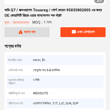
2
/
4
অডি Q7 / ভক্সওয়াগেন Touareg / পোর্শ কেয়েন 95835802005 এর জন্য
OE কোয়ালিটি রিয়ার এয়ার সাসপেনশন শক স্ট্রট
মূল্য：আলোচনাযোগ্য
MOQ：1 পিসি
ভালো দাম
এখন যোগাযোগ
পণ্যের বর্ণনা
উৎপত্তি স্থল
গুয়াংডং, চীন
ডেলিভারি সময়
পেমেন্টের পরে 5-8 কার্যদিবস
ন্যূনতম চাহিদার
1 পিসি
পরিমাণ
পরিচিতিমুলক নাম
WEGSUTE
পরিশোধের শর্ত
ওয়েস্টার্ন ইউনিয়ন, T/T, L/C, D/A, D/P