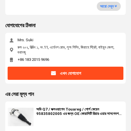
আরো দেখুন
যোগাযোগের ঠিকানা
Mrs. Suki
রুম ২০২, বিল্ডিং ১, নং.11, এর্হেনগ রোড, লুগং শিলিং, জিয়াহে স্ট্রিট, বাইয়ুন জেলা,
গুয়াংজু
+86 183 2015 9696
এখন যোগাযোগ
এর সেরা মূল্য পান
অডি Q7 / ভক্সওয়াগেন Touareg / পোর্শ কেয়েন
95835802005 এর জন্য OE কোয়ালিটি রিয়ার এয়ার সাসপেনশন
শক স্ট্রট