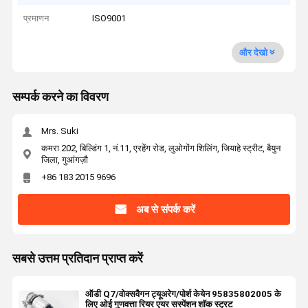
प्रमाणन
ISO9001
और देखो
सम्पर्क करने का विवरण
Mrs. Suki
कमरा 202, बिल्डिंग 1, नं.11, एरहेंग रोड, लुओगोंग शिलिंग, जियाहे स्ट्रीट, बैयुन
जिला, गुआंगज़ौ
+86 183 2015 9696
अब से संपर्क करें
सबसे उत्तम प्रतिदान प्राप्त करें
ऑडी Q7/वोक्सवैगन ट्यूअरेग/पोर्श केयेन 95835802005 के
लिए ओई गुणवत्ता रियर एयर सस्पेंशन शॉक स्ट्रट