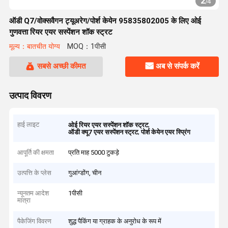
2
/
4
ऑडी Q7/वोक्सवैगन ट्यूअरेग/पोर्श केयेन 95835802005 के लिए ओई
गुणवत्ता रियर एयर सस्पेंशन शॉक स्ट्रट
मूल्य：बातचीत योग्य
MOQ：1पीसी
सबसे अच्छी कीमत
अब से संपर्क करें
उत्पाद विवरण
हाई लाइट
,
ओई रियर एयर सस्पेंशन शॉक स्ट्रट
,
ऑडी क्यू7 एयर सस्पेंशन स्ट्रट
पोर्श केयेन एयर स्प्रिंग
आपूर्ति की क्षमता
प्रति माह 5000 टुकड़े
उत्पत्ति के प्लेस
गुआंग्डोंग, चीन
न्यूनतम आदेश
1पीसी
मात्रा
पैकेजिंग विवरण
शुद्ध पैकिंग या ग्राहक के अनुरोध के रूप में