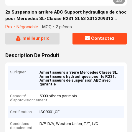
2
/
3
2x Suspension arrière ABC Support hydraulique de choc
pour Mercedes SL-Classe R231 SL63 2313209313
2313209413
Prix：Négociable
MOQ：2 pièces
meilleur prix
Contactez
Description De Produit
Surligner
,
Amortisseurs arrière Mercedes Classe SL
,
Amortisseurs hydrauliques pour le R231
Amortisseurs de suspension ABC avec
garantie
Capacité
5000 pièces par mois
d'approvisionnement
Certification
ISO9001,CE
Conditions
D/P, D/A, Western Union, T/T, L/C
de paiement