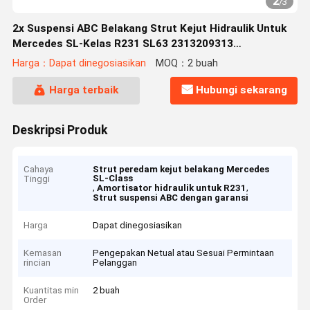
2
/
3
2x Suspensi ABC Belakang Strut Kejut Hidraulik Untuk
Mercedes SL-Kelas R231 SL63 2313209313
2313209413
Harga：Dapat dinegosiasikan
MOQ：2 buah
Harga terbaik
Hubungi sekarang
Deskripsi Produk
Cahaya
Strut peredam kejut belakang Mercedes
SL-Class
Tinggi
,
,
Amortisator hidraulik untuk R231
Strut suspensi ABC dengan garansi
Harga
Dapat dinegosiasikan
Kemasan
Pengepakan Netual atau Sesuai Permintaan
rincian
Pelanggan
Kuantitas min
2 buah
Order