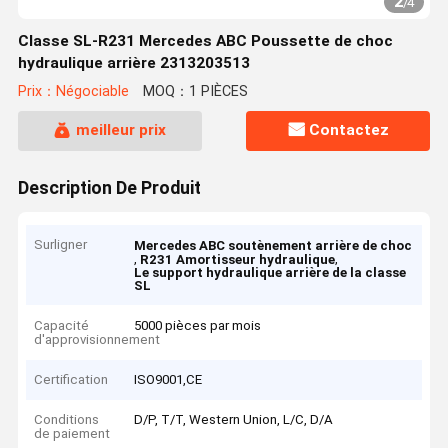
2
/
4
Classe SL-R231 Mercedes ABC Poussette de choc
hydraulique arrière 2313203513
Prix：Négociable
MOQ：1 PIÈCES
meilleur prix
Contactez
Description De Produit
Surligner
Mercedes ABC soutènement arrière de choc
,
,
R231 Amortisseur hydraulique
Le support hydraulique arrière de la classe
SL
Capacité
5000 pièces par mois
d'approvisionnement
Certification
ISO9001,CE
Conditions
D/P, T/T, Western Union, L/C, D/A
de paiement