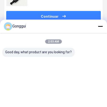
Continuar
Gonggui
Productos Recomendados
2:03 AM
Good day, what product are you looking for?
2Pcs ABC
2pcs Front
Clasificación
Derecha
Hydraulic
Hydraulic
SL-Class
hidráulica
Shock Struts
Shock
R231
trasera del
Rear For
Absorber For
Mercedes
amortigua
Mercedes SL-
Mercedes SL-
ABC Trasero
de choque
Mejor precio
Mejor precio
Mejor precio
Mejor pre
Class R231
Class R231
con soporte
SL63 AMG
AMG 13-20
2313202913
de choque
Mercedes
2313203013
hidráulico
R231
2313203513
23132036