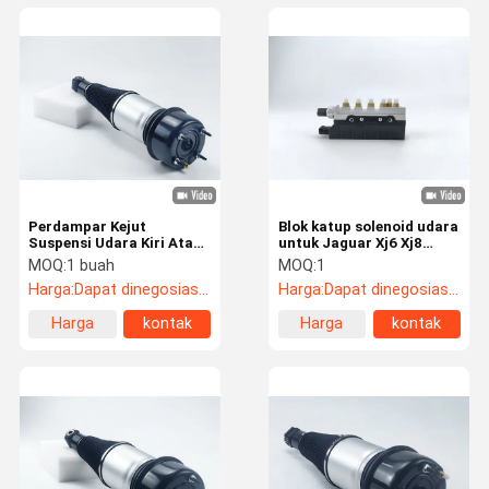
Perdampar Kejut
Blok katup solenoid udara
Suspensi Udara Kiri Atau
untuk Jaguar Xj6 Xj8
Kanan Belakang Untuk
2003-2009 C2C35166
MOQ:
1 buah
MOQ:
1
Jaguar X350 X358
Harga:
Dapat dinegosiasikan
Harga:
Dapat dinegosiasikan
C2C41341 C2C41340
Harga
kontak
Harga
kontak
terbaik
terbaik