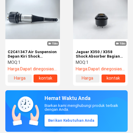
C2C41347 Air Suspension
Jaguar X350 / X358
Depan Kiri Shock
Shock Absorber Bagian
Absorber Untuk Jaguar
Kit C2C41347
MOQ:
1
MOQ:
1
XJ
Harga:
Dapat dinegosiasikan
Harga:
Dapat dinegosiasikan
Harga
kontak
Harga
kontak
terbaik
terbaik
Hemat Waktu Anda
Biarkan kami menghubungi produk terbaik
dengan Anda.
Berikan Kebutuhan Anda