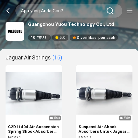
Guangzhou Yuou Technology Co., Ltd
10
5.0
Diverifikasi pemasok
YEARS
Jaguar Air Springs
(16)
C2D11404 Air Suspension
Suspensi Air Shock
Spring Shock Absorber
Absorbers Untuk Jaguar
Cocok Untuk Jaguar
X350 Belakang Kanan
MOQ:
1
MOQ:
1