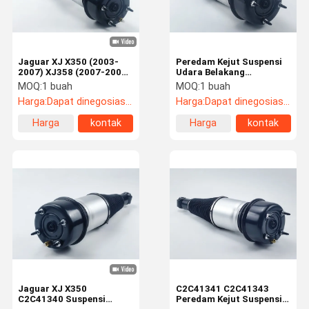
Jaguar XJ X350 (2003-
Peredam Kejut Suspensi
2007) XJ358 (2007-2009)
Udara Belakang
Suspensi udara
Pengganti Terbaik untuk
MOQ:
1 buah
MOQ:
1 buah
kiri/kanan belakang Amp
Jaguar XJ X350 OEM
Harga:
Dapat dinegosiasikan
Harga:
Dapat dinegosiasikan
Shock C2C41346
C2C25694
Harga
kontak
Harga
kontak
terbaik
terbaik
Rumah
Produk
Video
Tentang Kita
Jaguar XJ X350
C2C41341 C2C41343
C2C41340 Suspensi
Peredam Kejut Suspensi