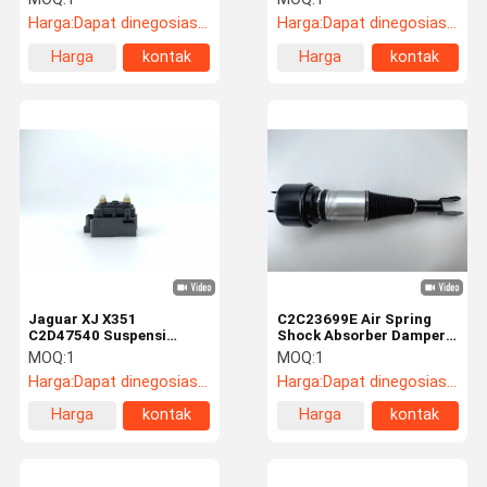
Belakang Kiri
C2C41340
Harga:
Dapat dinegosiasikan
Harga:
Dapat dinegosiasikan
Harga
kontak
Harga
kontak
terbaik
terbaik
Jaguar XJ X351
C2C23699E Air Spring
C2D47540 Suspensi
Shock Absorber Damper
Udara Solenoid Valve
Untuk Jaguar XJ Depan
MOQ:
1
MOQ:
1
Block
Kanan
Harga:
Dapat dinegosiasikan
Harga:
Dapat dinegosiasikan
Harga
kontak
Harga
kontak
terbaik
terbaik