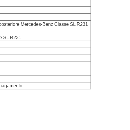
 posteriore Mercedes-Benz Classe SL R231
se SL R231
il pagamento