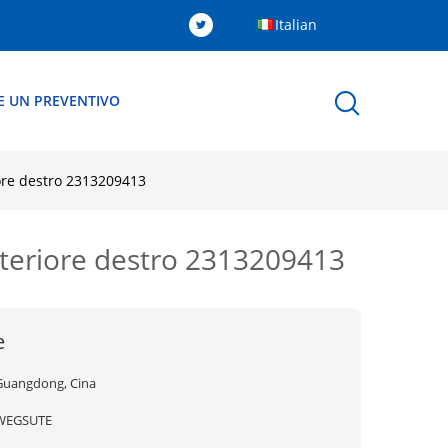
Italian
E UN PREVENTIVO
ore destro 2313209413
steriore destro 2313209413
e
Guangdong, Cina
WEGSUTE