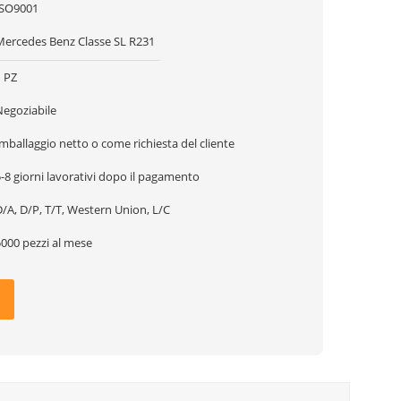
ISO9001
Mercedes Benz Classe SL R231
1 PZ
Negoziabile
mballaggio netto o come richiesta del cliente
-8 giorni lavorativi dopo il pagamento
/A, D/P, T/T, Western Union, L/C
5000 pezzi al mese