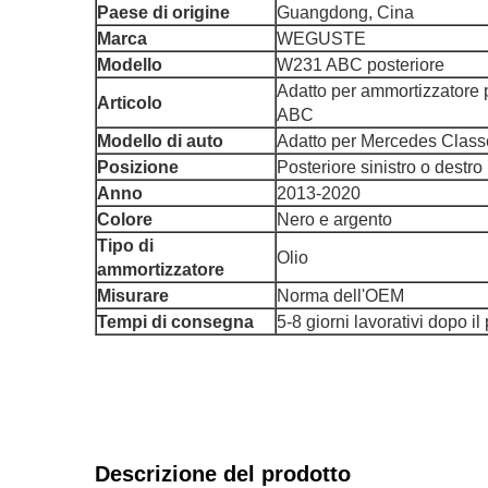
Paese di origine
Guangdong, Cina
Marca
WEGUSTE
Modello
W231 ABC posteriore
Adatto per ammortizzatore
Articolo
ABC
Modello di auto
Adatto per Mercedes Clas
Posizione
Posteriore sinistro o destro
Anno
2013-2020
Colore
Nero e argento
Tipo di
Olio
ammortizzatore
Misurare
Norma dell'OEM
Tempi di consegna
5-8 giorni lavorativi dopo 
Descrizione del prodotto