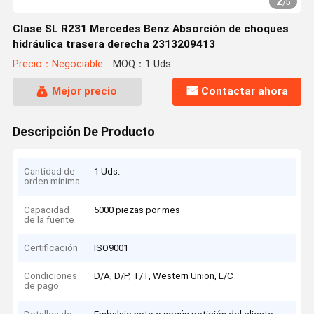
2
/
5
Clase SL R231 Mercedes Benz Absorción de choques
hidráulica trasera derecha 2313209413
Precio：Negociable
MOQ：1 Uds.
Mejor precio
Contactar ahora
Descripción De Producto
Cantidad de
1 Uds.
orden mínima
Capacidad
5000 piezas por mes
de la fuente
Certificación
ISO9001
Condiciones
D/A, D/P, T/T, Western Union, L/C
de pago