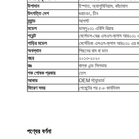
উপাদান
ইস্পাত, অ্যালুমিনিয়াম, কাঁচামাল
উৎপত্তি দেশ
গুয়াংডং, চীন
ব্র্যান্ড
আগস্ট
মডেল
ডাব্লু২৩১ এবিসি রিয়ার
পয়েন্ট
মের্সেডস-বেঞ্জ এসএল-ক্লাস আর২৩১ এবিস
গাড়ির মডেল
মের্সেডিজ এসএল-ক্লাস আর২৩১ এর জ
অবস্থান
পিছনের বাম বা ডান
বছর
২০১৩-২০২০
রঙ
বাল্ক এন্ড সিলভার
শক শোষক প্রকার
তেল
আকার
OEM স্ট্যান্ডার্ড
বিতরণ সময়
পেমেন্টের পর ৫-৮ কার্যদিবস
পণ্যের বর্ণনা