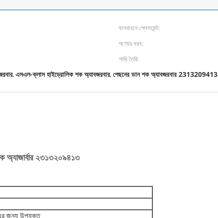
যানবাহনে প্লেসমেন্ট:
পণ্যের ধরন:
গাড়ি তৈরি:
বজরবার
এসএল-ক্লাস হাইড্রোলিক শক অ্যাবজরবার
পেছনের ডান শক অ্যাবজরবার 2313209413
,
,
শক অ্যাজার্বার ২৩১৩২০৯৪১৩
এর জন্য উপযুক্ত