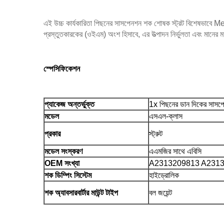
এই উচ্চ কার্যকারিতা পিছনের সাসপেনশন শক শোষক স্ট্রট বিশেষভাবে Me
প্রস্তুতকারকের (ওইএম) অংশ হিসাবে, এর উত্পাদন নির্ভুলতা এবং মানের মান সম্
স্পেসিফিকেশন
প্যাকেজ অন্তর্ভুক্ত
1x পিছনের ডান দিকের সাসপে
মডেল
এসএল-ক্লাস
প্রকার
স্ট্রুট
মডেল সংস্করণ
এএমজির সাথে এবিসি
OEM সংখ্যা
A2313209813 A231
শক ডিম্পিং সিস্টেম
হাইড্রোলিক
শক অ্যাবসারবার্টার মাউন্ট টাইপ
বল জয়েন্ট