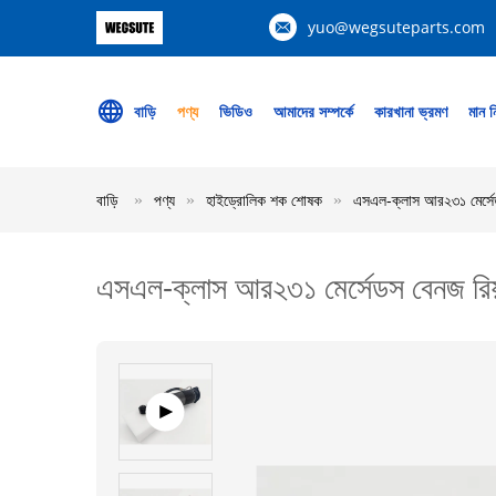
yuo@wegsuteparts.com
বাড়ি
পণ্য
ভিডিও
আমাদের সম্পর্কে
কারখানা ভ্রমণ
মান নি
বাড়ি
পণ্য
হাইড্রোলিক শক শোষক
এসএল-ক্লাস আর২৩১ মের্সেড
এসএল-ক্লাস আর২৩১ মের্সেডস বেনজ রিয