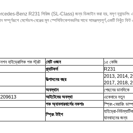
rcedes-Benz R231 সিরিজ (SL-Class) জন্য ডিজাইন করা হয়, মসৃণ হ্যান্ডলিং এবং সব 
পূর্ণরূপে মের্সেডস-বেঞ্জের মূল স্পেসিফিকেশনগুলির সাথে সামঞ্জস্যপূর্ণ,একটি নিখুঁত ফিট এবং দ
নশন হাইড্রোলিক শক স্ট্রট
মোট ওজন
১৫ কেজি
প্ল্যাটফর্ম
R231
2013, 2014, 2
উত্পাদনের বছর
2017, 2018, 
অবস্থান
পেছনের ডানদিকে
3209613
আইটেমের অবস্থা
একেবারে নতুন
শক অ্যাবসারবার্সের নকশাঃ
স্প্রিং-বেয়ারিং ডাম্
হাইড্রো-নিউম্যাটি
স্প্রিং টাইপ
যানবাহনের জন্য