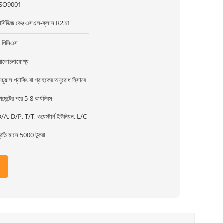
ISO9001
ার্সিডিজ বেঞ্জ এসএল-ক্লাস R231
 পিসিএস
লোচনাযোগ্য
েচুয়াল প্যাকিং বা গ্রাহকের অনুরোধ হিসাবে
েমেন্টের পরে 5-8 কার্যদিবস
/A, D/P, T/T, ওয়েস্টার্ন ইউনিয়ন, L/C
্রতি মাসে 5000 টুকরা