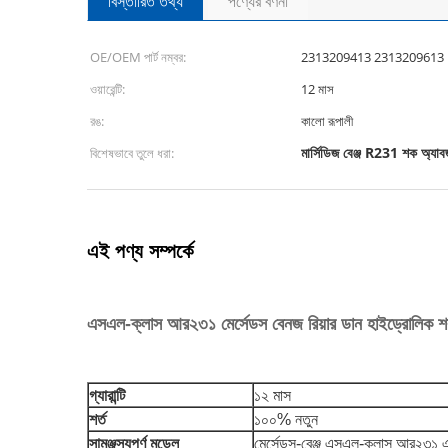
বিস্তারিত তথ্য
পণ্যের বর্ণনা
OE/OEM পার্ট নম্বর:
2313209413 2313209613
ওয়ারেন্টি:
12 মাস
রঙ:
কালো রূপালী
মার্সিডিজ বেঞ্জ R231 শক অ্যা
বিশেষভাবে তুলে ধরা:
এই পণ্য সম্পর্কে
এসএল-ক্লাস আর২৩১ মের্সেডস বেনজ রিয়ার ডান হাইড্রোলিক 
গ্যারান্টি
১২ মাস
শর্ত
১০০% নতুন
সামঞ্জস্যপূর্ণ মডেল
মের্সেডস-বেঞ্জ এসএল-ক্লাস আর২৩১ 