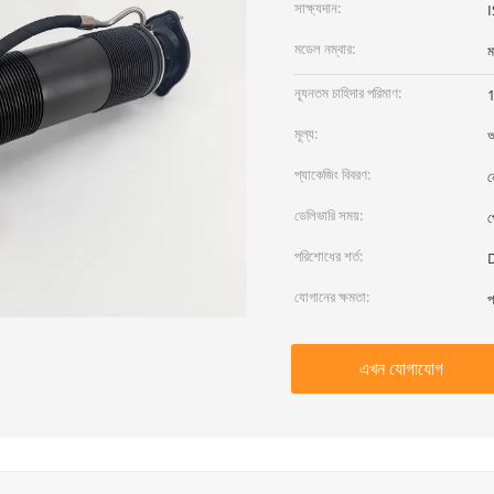
সাক্ষ্যদান:
মডেল নম্বার:
ম
ন্যূনতম চাহিদার পরিমাণ:
1
মূল্য:
আ
প্যাকেজিং বিবরণ:
ন
ডেলিভারি সময়:
প
পরিশোধের শর্ত:
D
যোগানের ক্ষমতা:
প
এখন যোগাযোগ