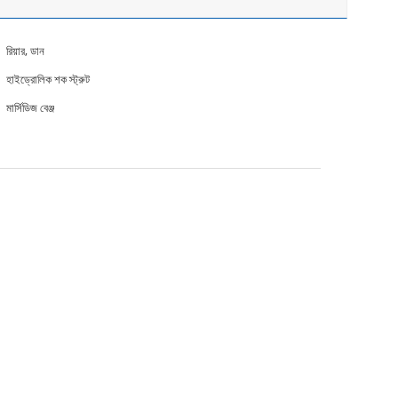
রিয়ার, ডান
হাইড্রোলিক শক স্ট্রুট
মার্সিডিজ বেঞ্জ