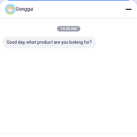
계속하다
Gonggui
추천된 제품
10:20 AM
Good day, what product are you looking for?
OE 품질 앞 오
후방 왼쪽 ABC
SL-클래스
23132013
른쪽 ABC 서스
서스펜션 수압
R231 메르세데
23132014
펜션 수압 충격
충격 흡수기
스 벤츠 후면 오
Mercedes 
흡수기
Mercedes
른쪽 수압 충격
종류 R231
Mercedes SL-
R231 SL-
흡수기
위한 후방 
최고의 가격
최고의 가격
최고의 가격
최고의 가
Class R231
Class
2313209413
유압 충격 
AMG 13-20
2313209713
럿
A2313203013
Desktop Site
홈
사이트맵
연락처
사이트맵
개인정보 보호 정책