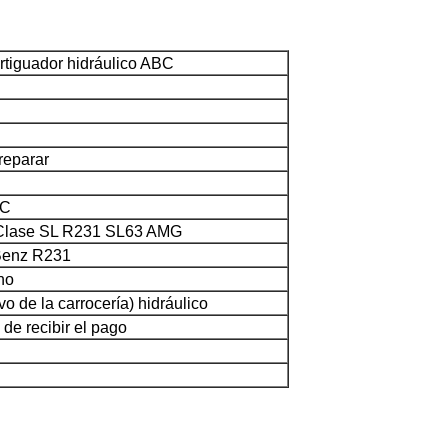
tiguador hidráulico ABC
reparar
BC
Clase SL R231 SL63 AMG
Benz R231
ho
vo de la carrocería) hidráulico
de recibir el pago