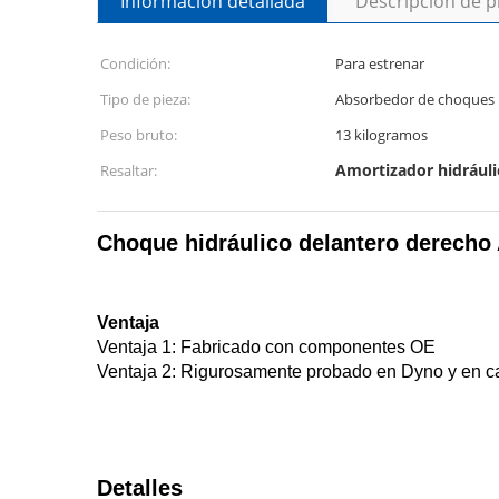
Información detallada
Descripción de 
Condición:
Para estrenar
Tipo de pieza:
Absorbedor de choques 
Peso bruto:
13 kilogramos
Amortizador hidrául
Resaltar:
Choque hidráulico delantero derech
Ventaja
Ventaja 1: Fabricado con componentes OE
Ventaja 2: Rigurosamente probado en Dyno y en ca
Detalles