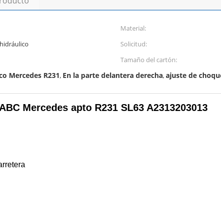
producto
Material:
hidráulico
Solicitud:
Tamaño del cartón:
ico Mercedes R231
En la parte delantera derecha
ajuste de choqu
,
,
o ABC Mercedes apto R231 SL63 A2313203013
rretera