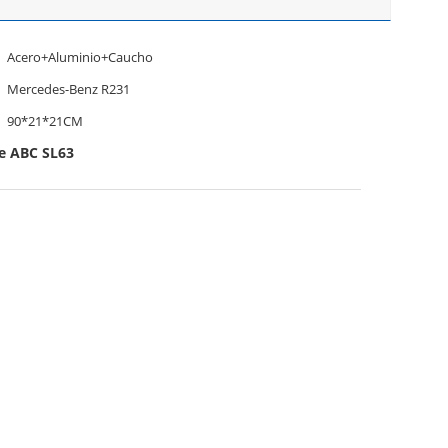
Acero+Aluminio+Caucho
Mercedes-Benz R231
90*21*21CM
e ABC SL63