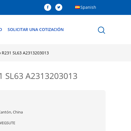
Spanish
O
SOLICITAR UNA COTIZACIÓN
o R231 SL63 A2313203013
31 SL63 A2313203013
Cantón, China
WEGSUTE