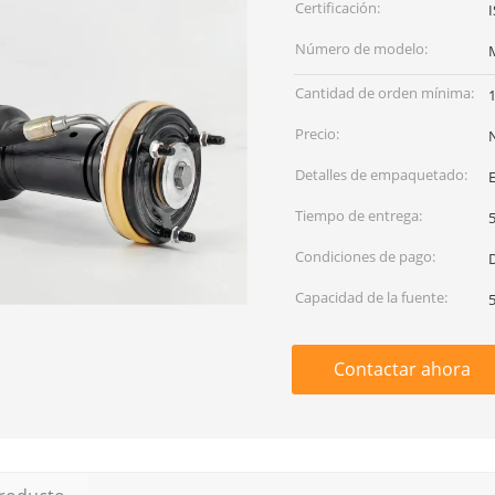
Certificación:
Número de modelo:
Cantidad de orden mínima:
1
Precio:
Detalles de empaquetado:
E
Tiempo de entrega:
5
Condiciones de pago:
D
Capacidad de la fuente:
Contactar ahora