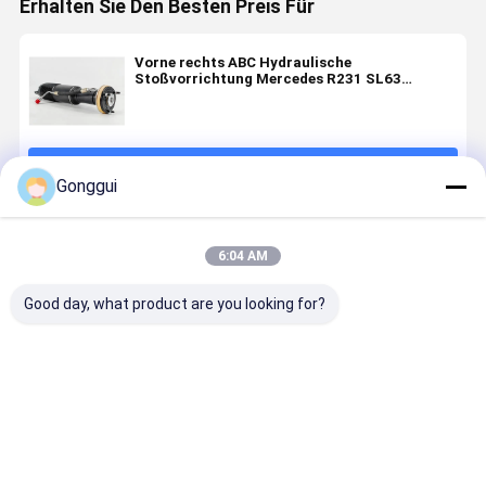
Erhalten Sie Den Besten Preis Für
Vorne rechts ABC Hydraulische
Stoßvorrichtung Mercedes R231 SL63
A2313203013
Fortsetzen
Gonggui
Empfohlene Produkte
6:04 AM
Good day, what product are you looking for?
Kompatibel
ABC
Hydraulischer
Hinterste
für
Hydraulische
Stoßdämpfer
linke ABC-
Mercedes-
Stoßdämpferstütze
mit ABC-
Aufhängu
Benz R231
für Benz SL-
Federung
Hydraulisc
SL-Klasse
Klasse R231
vorne rechts
Stoßdämp
Bestpreis
Bestpreis
Bestpreis
Bestprei
Hydraulischer
hinten links
in
für Merce