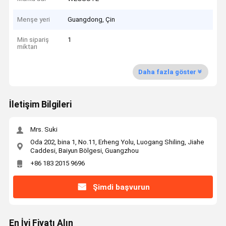
Menşe yeri
Guangdong, Çin
Min sipariş
1
miktarı
Daha fazla göster
İletişim Bilgileri
Mrs. Suki
Oda 202, bina 1, No.11, Erheng Yolu, Luogang Shiling, Jiahe
Caddesi, Baiyun Bölgesi, Guangzhou
+86 183 2015 9696
Şimdi başvurun
En İyi Fiyatı Alın