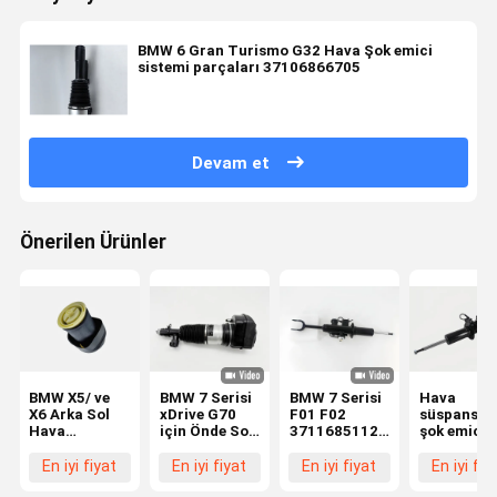
BMW 6 Gran Turismo G32 Hava Şok emici
sistemi parçaları 37106866705
Devam et
Önerilen Ürünler
BMW X5/ ve
BMW 7 Serisi
BMW 7 Serisi
Hava
X6 Arka Sol
xDrive G70
F01 F02
süspansiy
Hava
için Önde Sol
37116851126
şok emici
Süspansiyon
Hava
için yüksek
BMW 7 Seri
Yayları
Süspansiyonu
kaliteli ön sağ
F01 F02 w/
En iyi fiyat
En iyi fiyat
En iyi fiyat
En iyi fiy
37126790079
Şok emici
hava şok
EDC