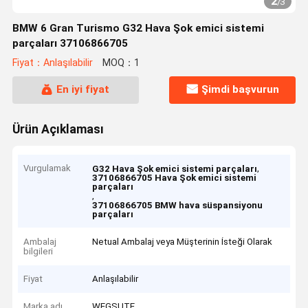
2
/
3
BMW 6 Gran Turismo G32 Hava Şok emici sistemi
parçaları 37106866705
Fiyat：Anlaşılabilir
MOQ：1
En iyi fiyat
Şimdi başvurun
Ürün Açıklaması
Vurgulamak
,
G32 Hava Şok emici sistemi parçaları
37106866705 Hava Şok emici sistemi
parçaları
,
37106866705 BMW hava süspansiyonu
parçaları
Ambalaj
Netual Ambalaj veya Müşterinin İsteği Olarak
bilgileri
Fiyat
Anlaşılabilir
Marka adı
WEGSUTE