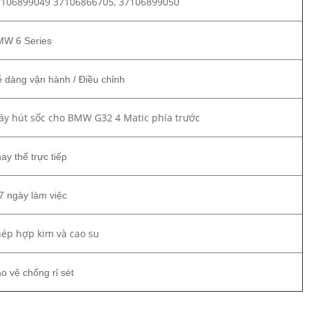
7106899049 37106866705, 37106899050
W 6 Series
 dàng vận hành / Điều chỉnh
y hút sốc cho BMW G32 4 Matic phía trước
ay thế trực tiếp
7 ngày làm việc
ép hợp kim và cao su
o vệ chống rỉ sét