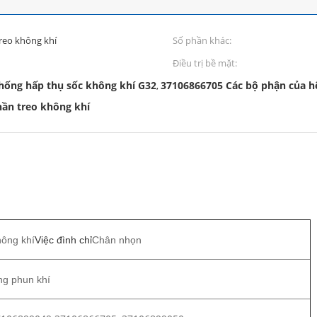
treo không khí
Số phần khác:
Điều trị bề mặt:
thống hấp thụ sốc không khí G32
37106866705 Các bộ phận của h
,
ần treo không khí
ông khí
Việc đình chỉ
Chân nhọn
g phun khí