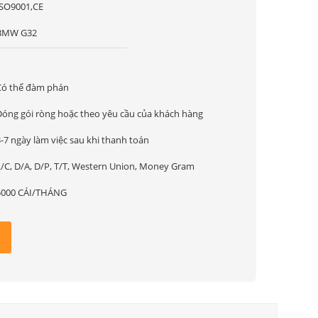
ISO9001,CE
BMW G32
1
Có thể đàm phán
Đóng gói ròng hoặc theo yêu cầu của khách hàng
-7 ngày làm việc sau khi thanh toán
L/C, D/A, D/P, T/T, Western Union, Money Gram
5000 CÁI/THÁNG