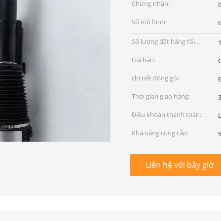
Chứng nhận:
Số mô hình:
Số lượng đặt hàng tối
thiểu:
Giá bán:
chi tiết đóng gói:
Thời gian giao hàng:
3
Điều khoản thanh toán:
Khả năng cung cấp:
Liên hệ với bây giờ