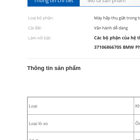
Thông tin chi tiết
Mô tả sản phẩm
Loại bộ phận:
Máy hấp thụ giật trong 
Cài đặt:
Vận hành dễ dàng
Các bộ phận của hệ 
Làm nổi bật:
37106866705 BMW Ph
Thông tin sản phẩm
Loại
Kh
Loại lò xo
Ốn