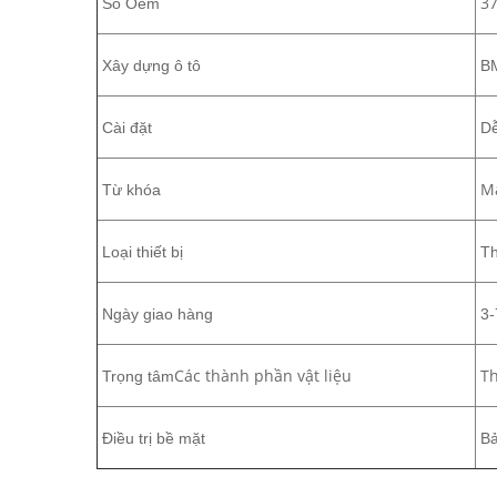
3
Số Oem
Xây dựng ô tô
BM
Cài đặt
Dễ
Má
Từ khóa
Loại thiết bị
Th
Ngày giao hàng
3-
Các thành phần vật liệu
Th
Trọng tâm
Điều trị bề mặt
Bả