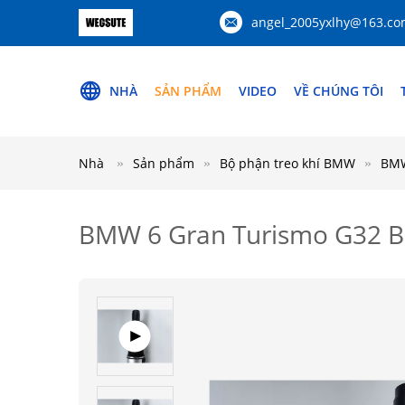
angel_2005yxlhy@163.c
NHÀ
SẢN PHẨM
VIDEO
VỀ CHÚNG TÔI
Nhà
Sản phẩm
Bộ phận treo khí BMW
BMW
BMW 6 Gran Turismo G32 Bộ