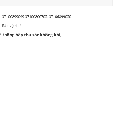
37106899049 37106866705, 37106899050
Bảo vệ rỉ sét
ệ thống hấp thụ sốc không khí
,