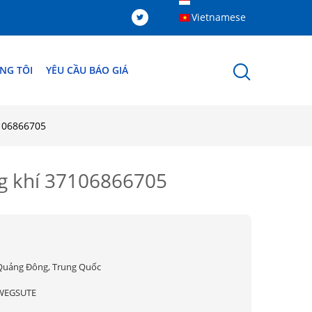
Vietnamese
NG TÔI
YÊU CẦU BÁO GIÁ
106866705
g khí 37106866705
Quảng Đông, Trung Quốc
WEGSUTE