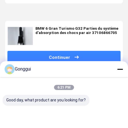
BMW 6 Gran Turismo G32 Parties du système
d'absorption des chocs par air 37106866705
Continuer
Gonggui
Produits Recommandés
6:21 PM
Good day, what product are you looking for?
Ressorts
Un absorbeur
Amortisseur
Amortisse
pneumatiques
de choc de
pneumatique
de suspens
de suspension
suspension
avant droit de
pneumatiq