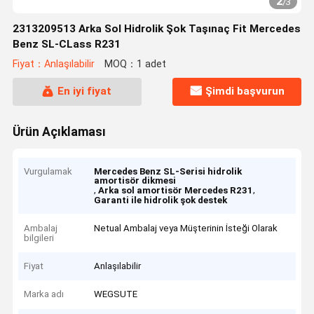
2
/
3
2313209513 Arka Sol Hidrolik Şok Taşınaç Fit Mercedes
Benz SL-CLass R231
Fiyat：Anlaşılabilir
MOQ：1 adet
En iyi fiyat
Şimdi başvurun
Ürün Açıklaması
Vurgulamak
Mercedes Benz SL-Serisi hidrolik
amortisör dikmesi
,
,
Arka sol amortisör Mercedes R231
Garanti ile hidrolik şok destek
Ambalaj
Netual Ambalaj veya Müşterinin İsteği Olarak
bilgileri
Fiyat
Anlaşılabilir
Marka adı
WEGSUTE