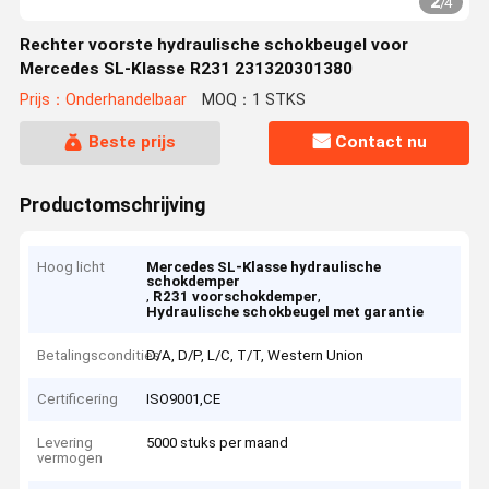
2
/
4
Rechter voorste hydraulische schokbeugel voor
Mercedes SL-Klasse R231 231320301380
Prijs：Onderhandelbaar
MOQ：1 STKS
Beste prijs
Contact nu
Productomschrijving
Hoog licht
Mercedes SL-Klasse hydraulische
schokdemper
,
,
R231 voorschokdemper
Hydraulische schokbeugel met garantie
Betalingscondities
D/A, D/P, L/C, T/T, Western Union
Certificering
ISO9001,CE
Levering
5000 stuks per maand
vermogen