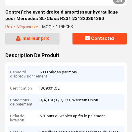
2
/
4
Contrefiche avant droite d'amortisseur hydraulique
pour Mercedes SL-Class R231 231320301380
Prix：Négociable
MOQ：1 PIÈCES
meilleur prix
Contactez
Description De Produit
Capacité
5000 pièces par mois
d'approvisionnement
Certification
ISO9001,CE
Conditions
D/A, D/P, L/C, T/T, Western Union
de paiement
Délai de
5-8 jours ouvrables après le paiement
livraison