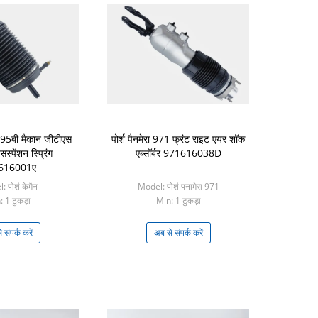
्श 95बी मैकान जीटीएस
पोर्श पैनमेरा 971 फ्रंट राइट एयर शॉक
स्पेंशन स्प्रिंग
एब्सॉर्बर 971616038D
ी616001ए
 पोर्श केमैन
Model: पोर्श पनामेरा 971
 1 टुकड़ा
Min: 1 टुकड़ा
 संपर्क करें
अब से संपर्क करें