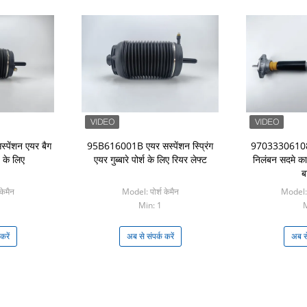
पेंशन एयर बैग
95B616001B एयर सस्पेंशन स्प्रिंग
97033306108 प
 के लिए
एयर गुब्बारे पोर्श के लिए रियर लेफ्ट
निलंबन सदमे क
ब
केमैन
Model: पोर्श केमैन
Model:
Min: 1
M
करें
अब से संपर्क करें
अब से