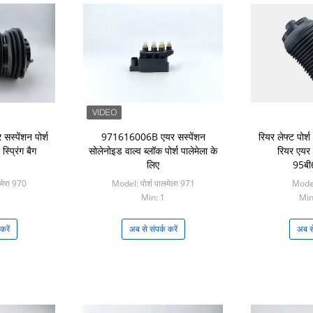
्पेंशन पोर्श
971616006B एयर सस्पेंशन
रियर लेफ्ट पोर
स्प्रिंग बैग
सोलेनोइड वाल्व ब्लॉक पोर्श पालेमेला के
रियर एयर स
लिए
95ब
ामेरा 970
Model: पोर्श पालमेला 971
Model:
Min: 1
Min:
करें
अब से संपर्क करें
अब से