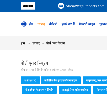
yuo@wegsuteparts.com
होम
उत्पाद
वीडियो
हमारे बारे में
फैक्टरी यात्रा
गुणवत्
होम
उत्पाद
पोर्श एयर स्प्रिंग
पोर्श एयर स्प्रिंग
चीन का अग्रणी स्प्रिंग शॉक अवशोषक उत्पाद मार्केट
सभी उत्पादों
मर्सिडीज बेंज एयर सस्पेंशन पार्ट्स
बीएमडब्ल्यू एयर सस्पे
वोक्सवैगन फेटन एयर स्प्रिंग
हाइड्रोलिक शॉक एब्सॉर्बर
रियर सस्प