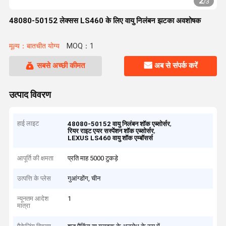
2
/
3
48080-50152 लेक्सस LS460 के लिए वायु निलंबन झटका अवशोषक
मूल्य：बातचीत योग्य
MOQ：1
सबसे अच्छी कीमत
अब से संपर्क करें
उत्पाद विवरण
हाई लाइट
,
48080-50152 वायु निलंबन शॉक एब्सोर्सर
,
रियर राइट एयर सस्पेंशन शॉक एब्सोर्सर
LEXUS LS460 वायु शॉक एम्बॉसर्स
आपूर्ति की क्षमता
प्रति माह 5000 टुकड़े
उत्पत्ति के प्लेस
गुआंग्डोंग, चीन
न्यूनतम आदेश
1
मात्रा