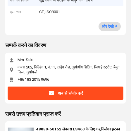
पैकेजिंग विवरण
शुद्ध पैकिंग या ग्राहक के अनुरोध के रूप में
प्रमाणन
CE, ISO9001
और देखो
सम्पर्क करने का विवरण
Mrs. Suki
कमरा 202, बिल्डिंग 1, नं.11, एरहेंग रोड, लुओगोंग शिलिंग, जियाहे स्ट्रीट, बैयुन
जिला, गुआंगज़ौ
+86 183 2015 9696
अब से संपर्क करें
सबसे उत्तम प्रतिदान प्राप्त करें
48080-50152 लेक्सस LS460 के लिए वायु निलंबन झटका