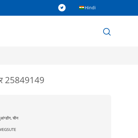
Hindi
र्बर 25849149
ुआंग्डोंग, चीन
WEGSUTE