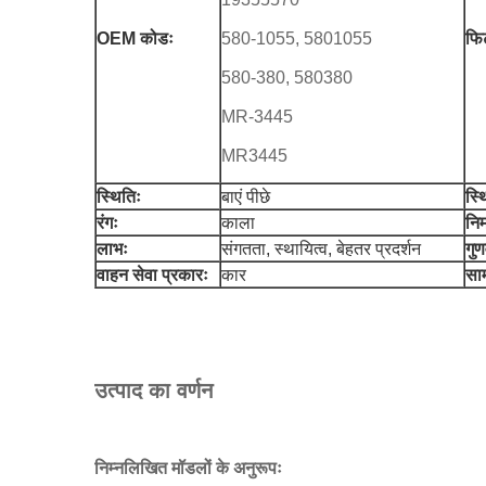
OEM कोडः
580-1055, 5801055
फिट
580-380, 580380
MR-3445
MR3445
स्थितिः
बाएं पीछे
स्थ
रंगः
काला
निर
लाभः
संगतता, स्थायित्व, बेहतर प्रदर्शन
गुण
वाहन सेवा प्रकारः
कार
साम
उत्पाद का वर्णन
निम्नलिखित मॉडलों के अनुरूपः