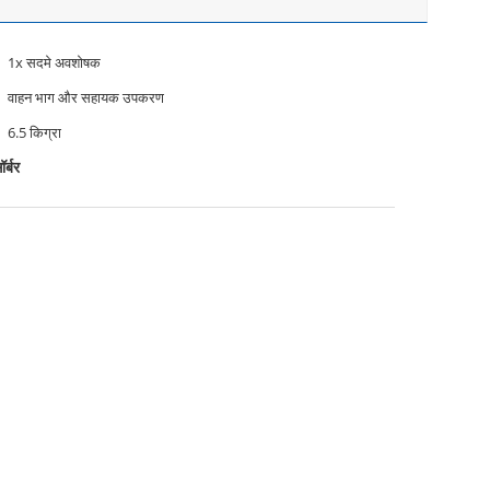
1x सदमे अवशोषक
वाहन भाग और सहायक उपकरण
6.5 किग्रा
र्बर