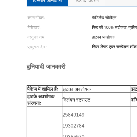
विस्तार जानकारी
उत्पाद विवरण
संगत मॉडल:
कैडिलैक सीटीएस
विशेषताएं:
फिट की 100% सटीकता, प्रतिस्
वस्तु का नाम:
झटका अवशोषक
रियर लेफ्ट एयर सस्पेंशन शॉक ए
प्रमुखता देना:
बुनियादी जानकारी
पैकेज में शामिल हैंः
झटका अवशोषक
झट
झटके अवशोषक
निलंबन स्ट्राउट
शॉक
संरचनाः
25849149
19302784
19355570