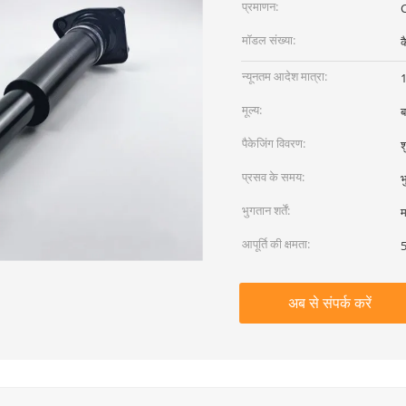
प्रमाणन:
मॉडल संख्या:
क
न्यूनतम आदेश मात्रा:
1
मूल्य:
ब
पैकेजिंग विवरण:
श
प्रसव के समय:
भ
भुगतान शर्तें:
म
आपूर्ति की क्षमता:
5
अब से संपर्क करें