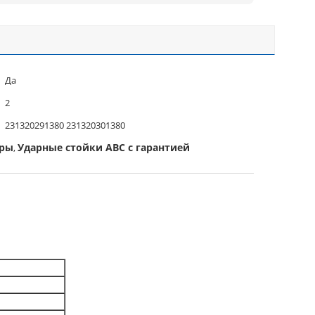
Да
2
231320291380 231320301380
оры
Ударные стойки ABC с гарантией
,