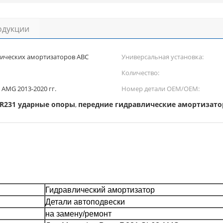
одукции
лических амортизаторов ABC
Универсальная установка:
Количество:
 AMG 2013-2020 гг.
Номер детали OEM/OEM:
 R231 ударные опоры
передние гидравлические амортизат
,
Гидравлический амортизатор
Детали автоподвески
на замену/ремонт