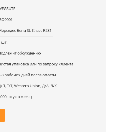
WEGSUTE
ISO9001
Мерседес Бенц SL-Класс R231
2 шт.
Подлежит обсуждению
Чистая упаковка или по запросу клиента
5-8 рабочих дней после оплаты
Д/П, Т/Т, Western Union, Д/А, Л/К
5000 штук в месяц