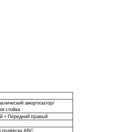
влический амортизатор/
ая стойка
й + Передний правый
я подвеска ABC