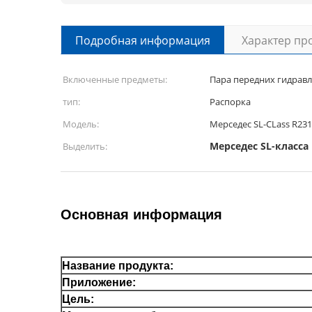
Подробная информация
Характер пр
Включенные предметы:
Пара передних гидрав
тип:
Распорка
Модель:
Мерседес SL-CLass R231
Мерседес SL-класса
Выделить:
Основная информация
Название продукта:
Приложение:
Цель: