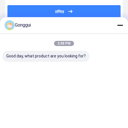
চালিয়ে
Gonggui
แนะนำผลิตภัณฑ์
2:58 PM
Good day, what product are you looking for?
หน่วยยืดไฮดรอ
คู่ด้านหลัง ABC
2pcs ABC ไฮ
2 ชิ้นหน้าไ
ลิกหน้าใหม่
Hydraulic
ดรอลิก ช็อคสต
อลิกอับอัดแ
ABC สําหรับ
Shock Struts
รอทหลังสําหรับ
สําหรับ
Mercedes-
Fit Mercedes
Mercedes SL-
Mercedes 
Benz SL-
SL-Class
Class R231
Class R23
ราคาดีที่สุด
ราคาดีที่สุด
ราคาดีที่สุด
ราคาดีที่ส
Class R231
R231
AMG 13-20
23132029
231320291380
2313209713
23132030
2313209813
Desktop Site
บ้าน
เกี่ยวกับเรา
ติดต่อเรา