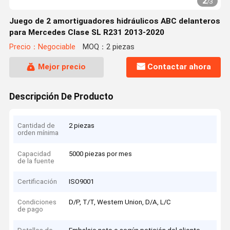
2
/
3
Juego de 2 amortiguadores hidráulicos ABC delanteros
para Mercedes Clase SL R231 2013-2020
Precio：Negociable
MOQ：2 piezas
Mejor precio
Contactar ahora
Descripción De Producto
Cantidad de
2 piezas
orden mínima
Capacidad
5000 piezas por mes
de la fuente
Certificación
ISO9001
Condiciones
D/P, T/T, Western Union, D/A, L/C
de pago