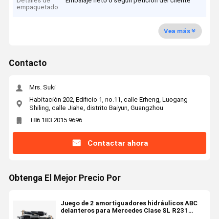
Detalles de
Embalaje neto o según petición del cliente
empaquetado
Vea más
Contacto
Mrs. Suki
Habitación 202, Edificio 1, no.11, calle Erheng, Luogang
Shiling, calle Jiahe, distrito Baiyun, Guangzhou
+86 183 2015 9696
Contactar ahora
Obtenga El Mejor Precio Por
Juego de 2 amortiguadores hidráulicos ABC
delanteros para Mercedes Clase SL R231
2013-2020