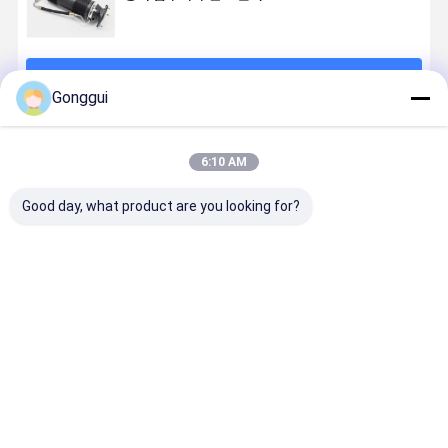
계속하다
Gonggui
추천된 제품
6:10 AM
Good day, what product are you looking for?
메르세데스 벤
ABC 수압 충전
OE 품질 앞 오
후방 왼쪽 A
츠 R231 SL 클
흡수 스트럭 벤
른쪽 ABC 서스
서스펜션 수
래스 수압 충격
츠 SL-클래스
펜션 수압 충격
충격 흡수기
흡수기 후쪽 왼
R231 후방 왼
흡수기
Mercedes
쪽
쪽
Mercedes SL-
R231 SL-
최고의 가격
최고의 가격
최고의 가격
최고의 가
A2313209313
Class R231
Class
AMG 13-20
23132097
A2313203013