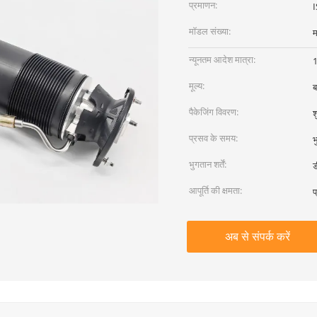
प्रमाणन:
मॉडल संख्या:
म
न्यूनतम आदेश मात्रा:
1
मूल्य:
ब
पैकेजिंग विवरण:
श
प्रसव के समय:
भ
भुगतान शर्तें:
ड
आपूर्ति की क्षमता:
प
अब से संपर्क करें