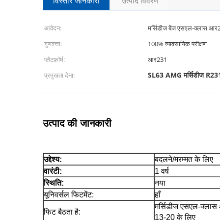
विस्तार जानकारी
उत्पाद विवरण
आवेदन:
मर्सिडीज बेंज एसएल-क्लास 
गुणवत्ता:
100% व्यावसायिक परीक्षण
प्लैटफ़ॉर्म:
आर231
SL63 AMG मर्सिडीज R231 श
प्रमुखता देना:
उत्पाद की जानकारी
उद्देश्य:
बदलने/मरम्मत के लिए
वारंटी:
1 वर्ष
स्थिति:
नया
यूनिवर्सल फिटमेंट:
हाँ
मर्सिडीज एसएल-क्ला
फिट बैठता है:
13-20 के लिए