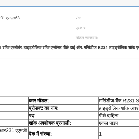
आर231 एसएल63
रंग:
प्रकार:
मॉडल संस्करण:
ॉक एब्जॉर्बर
हाइड्रोलिक शॉक एम्बॉसर पीछे दाईं ओर
मर्सिडीज R231 हाइड्रोलिक शॉक एब्
,
,
कार मॉडल:
मर्सिडीज-बेंज R231 
प्रोडक्ट का नाम:
हाइड्रोलिक शॉक अव
पद:
पीछे दाहिना
शॉक अवशोषक प्रणाली:
एकल पाइप
स आर231 एएमजी
पैक में संख्या:
1