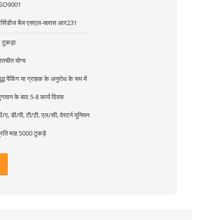
ISO9001
र्सिडीज बेंज एसएल-क्लास आर231
 टुकड़ा
ातचीत योग्य
ुद्ध पैकिंग या ग्राहक के अनुरोध के रूप में
ुगतान के बाद 5-8 कार्य दिवस
ी/ए, डी/पी, टी/टी, एल/सी, वेस्टर्न यूनियन
्रति माह 5000 टुकड़े