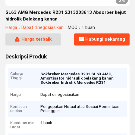
2
/
4
SL63 AMG Mercedes R231 2313203613 Absorber kejut
hidrolik Belakang kanan
Harga：Dapat dinegosiasikan
MOQ：1 buah
Harga terbaik
Hubungi sekarang
Deskripsi Produk
Cahaya
,
Sokbreker Mercedes R231 SL63 AMG
Tinggi
,
Amortisator hidraulik belakang kanan
Sokbreker hidrolik Mercedes R231
Harga
Dapat dinegosiasikan
Kemasan
Pengepakan Netual atau Sesuai Permintaan
rincian
Pelanggan
Kuantitas min
1 buah
Order